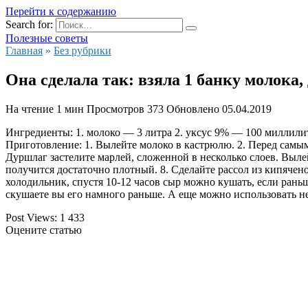
Перейти к содержанию
Search for:
Полезные советы
Главная
»
Без рубрики
Она сделала так: взяла 1 банку молока
На чтение
1 мин
Просмотров
373
Обновлено
05.04.2019
Ингредиенты: 1. молоко — 3 литра 2. уксус 9% — 100 миллилитр
Приготовление: 1. Вылейте молоко в кастрюлю. 2. Перед самым 
Дуршлаг застелите марлей, сложенной в несколько слоев. Вылей
получится достаточно плотный. 8. Сделайте рассол из кипячен
холодильник, спустя 10-12 часов сыр можно кушать, если раньш
скушаете вы его намного раньше. А еще можно использовать не
Post Views:
1 433
Оцените статью