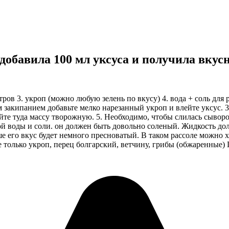
, добавила 100 мл уксуса и получила вк
ов 3. укроп (можно любую зелень по вкусу) 4. вода + соль для 
закипанием добавьте мелко нарезанный укроп и влейте уксус. 3.
те туда массу творожную. 5. Необходимо, чтобы слилась сыворотк
ой воды и соли. он должен быть довольно соленый. Жидкость дол
е его вкус будет немного пресноватый. В таком рассоле можно х
 только укроп, перец болгарский, ветчину, грибы (обжаренные)