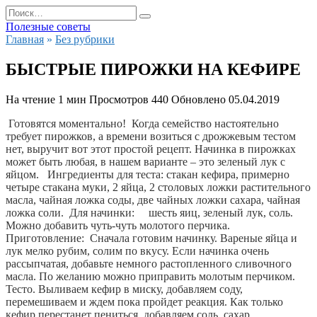
Перейти
Search
к
for:
Полезные советы
содержанию
Главная
»
Без рубрики
БЫСТРЫЕ ПИРОЖКИ НА КЕФИРЕ
На чтение
1 мин
Просмотров
440
Обновлено
05.04.2019
 Готовятся моментально!  Когда семейство настоятельно 
требует пирожков, а времени возиться с дрожжевым тестом 
нет, выручит вот этот простой рецепт. Начинка в пирожках 
может быть любая, в нашем варианте – это зеленый лук с 
яйцом. 
  Ингредиенты для теста: стакан кефира, примерно 
четыре стакана муки, 2 яйца, 2 столовых ложки растительного 
масла, чайная ложка соды, две чайных ложки сахара, чайная 
ложка соли.  Для начинки:     шесть яиц, зеленый лук, соль. 
Можно добавить чуть-чуть молотого перчика.  
Приготовление:  Сначала готовим начинку. Вареные яйца и 
лук мелко рубим, солим по вкусу. Если начинка очень 
рассыпчатая, добавьте немного растопленного сливочного 
масла. По желанию можно приправить молотым перчиком.  
Тесто. Выливаем кефир в миску, добавляем соду, 
перемешиваем и ждем пока пройдет реакция. Как только 
кефир перестанет пениться, добавляем соль, сахар, 