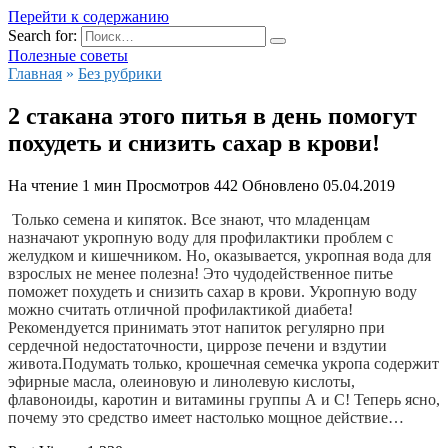
Перейти к содержанию
Search for:
Полезные советы
Главная
»
Без рубрики
2 стакана этого питья в день помогут
похудеть и снизить сахар в крови!
На чтение
1 мин
Просмотров
442
Обновлено
05.04.2019
 Только семена и кипяток. Все знают, что младенцам 
назначают укропную воду для профилактики проблем с 
желудком и кишечником. Но, оказывается, укропная вода для 
взрослых не менее полезна! Это чудодейственное питье 
поможет похудеть и снизить сахар в крови. Укропную воду 
можно считать отличной профилактикой диабета! 
Рекомендуется принимать этот напиток регулярно при 
сердечной недостаточности, циррозе печени и вздутии 
живота.Подумать только, крошечная семечка укропа содержит 
эфирные масла, олеиновую и линолевую кислоты, 
флавоноиды, каротин и витамины группы А и С! Теперь ясно, 
почему это средство имеет настолько мощное действие…