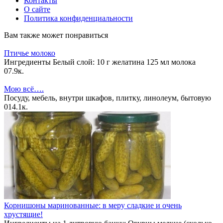
Контакты
О сайте
Политика конфиденциальности
Вам также может понравиться
Птичье молоко
Ингредиенты Белый слой: 10 г желатина 125 мл молока
0
7.9к.
Мою всё….
Посуду, мебель, внутри шкафов, плитку, линолеум, бытовую
0
14.1к.
Корнишоны маринованные: в меру сладкие и очень
хрустящие!