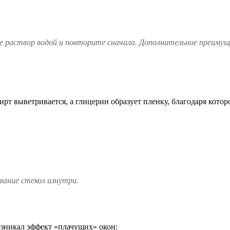
те раствор водой и повторите сначала. Дополнительное преиму
рт выветривается, а глицерин образует пленку, благодаря которой
вание стекол изнутри
.
озникал эффект «плачущих» окон: