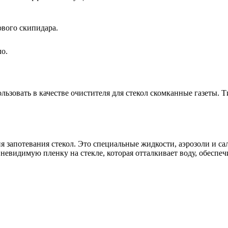
ового скипидара.
ло.
ользовать в качестве очистителя для стекол скомканные газеты. 
запотевания стекол. Это специальные жидкости, аэрозоли и сал
невидимую пленку на стекле, которая отталкивает воду, обеспе