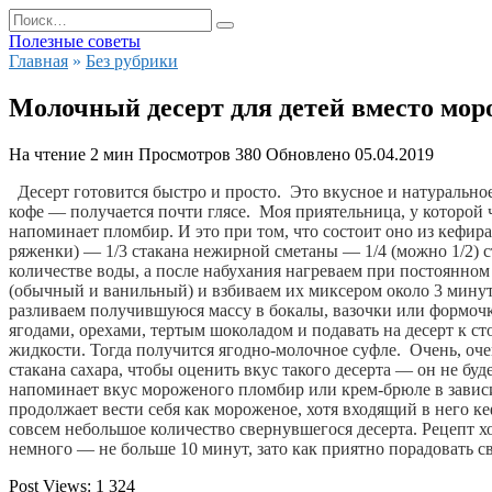
Перейти
Search
к
for:
Полезные советы
содержанию
Главная
»
Без рубрики
Молочный десерт для детей вместо мор
На чтение
2 мин
Просмотров
380
Обновлено
05.04.2019
Десерт готовится быстро и просто.  Это вкусное и натуральное
кофе — получается почти глясе.  Моя приятельница, у которой 
напоминает пломбир. И это при том, что состоит оно из кефира
ряженки) — 1/3 стакана нежирной сметаны — 1/4 (можно 1/2) ст
количестве воды, а после набухания нагреваем при постоянном 
(обычный и ванильный) и взбиваем их миксером около 3 минут.
разливаем получившуюся массу в бокалы, вазочки или формочки 
ягодами, орехами, тертым шоколадом и подавать на десерт к с
жидкости. Тогда получится ягодно-молочное суфле.  Очень, оч
стакана сахара, чтобы оценить вкус такого десерта — он не бу
напоминает вкус мороженого пломбир или крем-брюле в зависим
продолжает вести себя как мороженое, хотя входящий в него ке
совсем небольшое количество свернувшегося десерта. Рецепт х
немного — не больше 10 минут, зато как приятно порадовать с
Post Views:
1 324