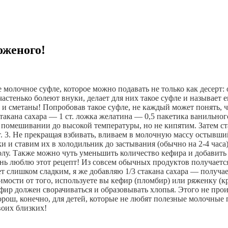
оженого!
 молочное суфле, которое можно подавать не только как десерт: 
частенько болеют внуки, делает для них такое суфле и называет е
 и сметаны! Попробовав такое суфле, не каждый может понять, ч
акана сахара — 1 ст. ложка желатина — 0,5 пакетика ванильного
помешивании до высокой температуры, но не кипятим. Затем став
 3. Не прекращая взбивать, вливаем в молочную массу остывший
и ставим их в холодильник до застывания (обычно на 2-4 часа).
толу. Также можно чуть уменьшить количество кефира и добавить
ень люблю этот рецепт! Из совсем обычных продуктов получается
дет слишком сладким, я же добавляю 1/3 стакана сахара — получ
ости от того, используете вы кефир (пломбир) или ряженку (кр
фир должен сворачиваться и образовывать хлопья. Этого не прои
орош, конечно, для детей, которые не любят полезные молочные 
воих близких!