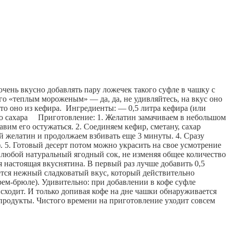
очень вкусно добавлять пару ложечек такого суфле в чашку с 
го «теплым мороженым» — да, да, не удивляйтесь, на вкус оно 
то оно из кефира.
  Ингредиенты: — 0,5 литра кефира (или 
 сахара     Приготовление: 1. Желатин замачиваем в небольшом 
им его остужаться. 2. Соединяем кефир, сметану, сахар 
 желатин и продолжаем взбивать еще 3 минуты. 4. Сразу 
 5. Готовый десерт потом можно украсить на свое усмотрение 
 любой натуральный ягодный сок, не изменяя общее количество 
 настоящая вкуснятина. В первый раз лучше добавить 0,5 
ается нежный сладковатый вкус, который действительно 
ем-брюле). Удивительно: при добавлении в кофе суфле 
сходит. И только допивая кофе на дне чашки обнаруживается 
продукты. Чистого времени на приготовление уходит совсем 