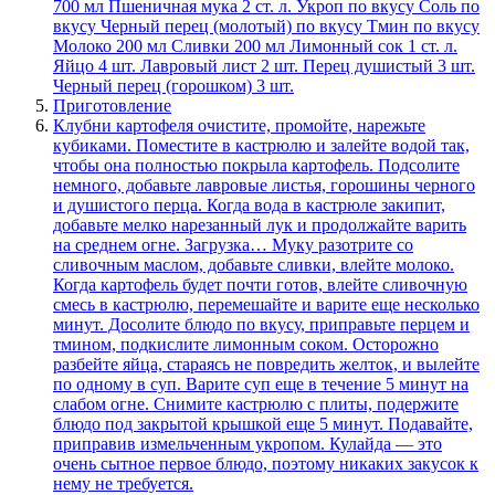
700 мл Пшеничная мука 2 ст. л. Укроп по вкусу Соль по
вкусу Черный перец (молотый) по вкусу Тмин по вкусу
Молоко 200 мл Сливки 200 мл Лимонный сок 1 ст. л.
Яйцо 4 шт. Лавровый лист 2 шт. Перец душистый 3 шт.
Черный перец (горошком) 3 шт.
Приготовление
Клубни картофеля очистите, промойте, нарежьте
кубиками. Поместите в кастрюлю и залейте водой так,
чтобы она полностью покрыла картофель. Подсолите
немного, добавьте лавровые листья, горошины черного
и душистого перца. Когда вода в кастрюле закипит,
добавьте мелко нарезанный лук и продолжайте варить
на среднем огне. Загрузка… Муку разотрите со
сливочным маслом, добавьте сливки, влейте молоко.
Когда картофель будет почти готов, влейте сливочную
смесь в кастрюлю, перемешайте и варите еще несколько
минут. Досолите блюдо по вкусу, приправьте перцем и
тмином, подкислите лимонным соком. Осторожно
разбейте яйца, стараясь не повредить желток, и вылейте
по одному в суп. Варите суп еще в течение 5 минут на
слабом огне. Снимите кастрюлю с плиты, подержите
блюдо под закрытой крышкой еще 5 минут. Подавайте,
приправив измельченным укропом. Кулайда — это
очень сытное первое блюдо, поэтому никаких закусок к
нему не требуется.