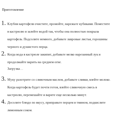
Приготовление
Клубни картофеля очистите, промойте, нарежьте кубиками. Поместите
в кастрюлю и залейте водой так, чтобы она полностью покрыла
картофель. Подсолите немного, добавьте лавровые листья, горошины
черного и душистого перца.
Когда вода в кастрюле закипит, добавьте мелко нарезанный лук и
продолжайте варить на среднем огне.
Загрузка…
Муку разотрите со сливочным маслом, добавьте сливки, влейте молоко.
Когда картофель будет почти готов, влейте сливочную смесь в
кастрюлю, перемешайте и варите еще несколько минут.
Досолите блюдо по вкусу, приправьте перцем и тмином, подкислите
лимонным соком.