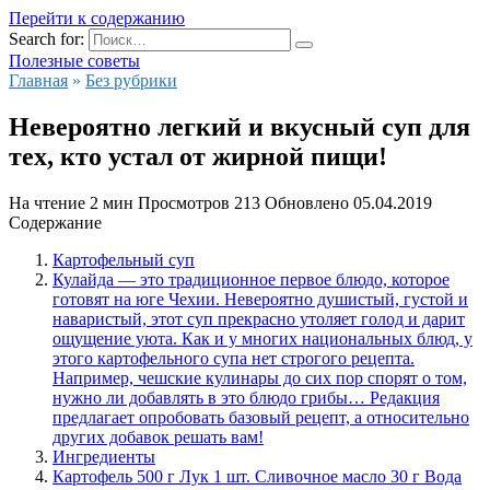
Перейти к содержанию
Search for:
Полезные советы
Главная
»
Без рубрики
Невероятно легкий и вкусный суп для
тех, кто устал от жирной пищи!
На чтение
2 мин
Просмотров
213
Обновлено
05.04.2019
Содержание
Картофельный суп
Кулайда — это традиционное первое блюдо, которое
готовят на юге Чехии. Невероятно душистый, густой и
наваристый, этот суп прекрасно утоляет голод и дарит
ощущение уюта. Как и у многих национальных блюд, у
этого картофельного супа нет строгого рецепта.
Например, чешские кулинары до сих пор спорят о том,
нужно ли добавлять в это блюдо грибы… Редакция
предлагает опробовать базовый рецепт, а относительно
других добавок решать вам!
Ингредиенты
Картофель 500 г Лук 1 шт. Сливочное масло 30 г Вода