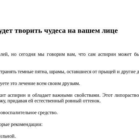
удет творить чудеса на вашем лице
ей, но сегодня мы говорим вам, что сам аспирин может бы
транять темные пятна, шрамы, оставшиеся от прыщей и други
е
уете это лечение всем своим друзьям.
ржит аспирин и обладает важными свойствами. Этот липораство
жу, придавая ей естественный ровный оттенок.
овоспалительн
ое средство.
орые рекомендации:
ильн
ой
.