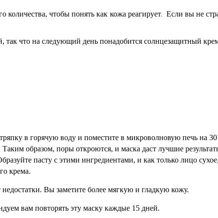
го
количеств
а
, чтобы
понять
как кожа реагирует
.
Если вы не стра
ой, так что на следующий день понадобится солнцезащитный крем
 тряпку в горячую воду и поместите в микроволновую печь на 30
. Таким образом, поры откроются, и маска даст лучшие результат
бразуйте пасту с этими ингредиентами, и как только лицо сухое, 
го крема.
 недостатки. Вы заметите более мягкую и гладкую кожу.
ендуем вам повторять
эту маску
каждые 15 дней.