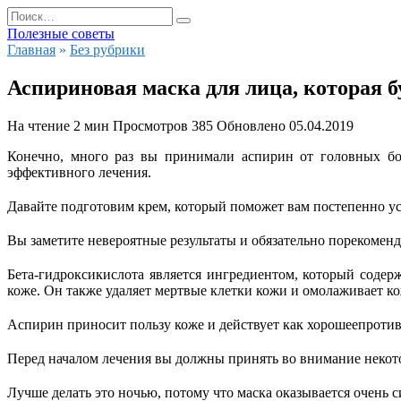
Перейти
Search
к
for:
Полезные советы
содержанию
Главная
»
Без рубрики
Аспириновая маска для лица, которая б
На чтение
2 мин
Просмотров
385
Обновлено
05.04.2019
Конечно, много раз вы принимали аспирин
от
головных бол
эффективного лечения.
Давайте подготовим крем, который поможет вам постепенно ус
Вы заметите невероятные результаты и обязательно порекоменд
Бета-гидроксикислота является ингредиентом, который соде
коже. Он также удаляет мертвые клетки кожи и омолаживает ко
Аспирин приносит пользу коже и действует как хорош
ее
против
Перед началом лечения вы должны принять во внимание некот
Лучше делать это ночью, потому что
маска
оказывается очень с