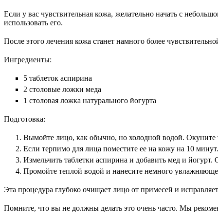
Если у вас чувствительная кожа, желательно начать
с
небольшо
использовать его.
После этого лечения кожа станет намного более чувствительн
Ингредиенты
:
5
таблеток
аспирин
а
2 столовые ложки меда
1 столовая ложка натурального йогурта
П
одготовка
:
Вым
ойте лицо, как обычно, но холодной водой. Окуните
Если терпимо для
лица
поместите
ее на кожу на 10 минут
Измельчить таблетки аспирина и добавить мед и йогурт. О
Промойте теплой водой и нанесите немного увлажняюще
Эта процедура глубоко очищает лицо от примесей и исправляет
Помните, что вы не
должны
делать это очень часто. Мы реком