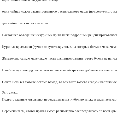
одна чайная ложка рафинированного растительного масла (подсолнечного ил
две чайных ложки сока лимона.
Настоящее объедение из куриных крылышек: подробный рецепт приготовле
Куриные крылышки (лучше покупать крупные, на которых больше мяса, чем 
Желательно самую маленькую часть для приготовления этого блюда не исполь
В небольшую посуду насыпаем картофельный крахмал, добавляем в него сол
Совет. Если вы любите острые блюда, то возьмите вместо сладкой паприки о
Загрузка…
Подготовленные крылышки перекладываем в глубокую миску и засыпаем ка
Перемешиваем, чтобы пряная смесь равномерно распределилась по всем кр