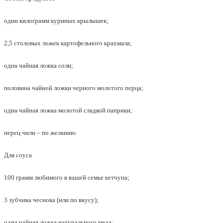
один килограмм куриных крылышек;
2,5 столовых ложек картофельного крахмала;
одна чайная ложка соли;
половина чайной ложки черного молотого перца;
одна чайная ложка молотой сладкой паприки;
перец чили – по желанию.
Для соуса
100 грамм любимого в вашей семье кетчупа;
3 зубчика чеснока (или по вкусу);
одна чайная ложка натурального меда;