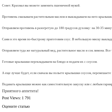
Совет. Крахмал вы можете заменить пшеничной мукой.
Противень смазываем растительным маслом и выкладываем на него крылышк
Отправляем противень в разогретую до 180 градусов духовку: на 30-35 мину
Сами в это время по-быстрому приготовим соус. В небольшую миску выкладыв
Отправляем туда же натуральный мед, растительное масло и сок лимона. Все
Готовые крылышки перекладываем на блюдо и подаем их с соусом.
А еще лучше будет, если сначала вы польете крылышки соусом, перемешаете и
Подавать крылышки можно как самостоятельную закуску или с любым гарнир
Приятного аппетита!
Post Views:
1 791
Оцените статью