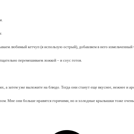
и.
т.
аем любимый кетчуп (я использую острый), добавляем в него измельченный че
 тщательно перемешиваем ложкой – и соус готов.
х, а затем уже выложите на блюдо. Тогда они станут еще вкуснее, нежнее и ар
ом. Мне они больше нравятся горячими, но и холодные крылышки тоже очень