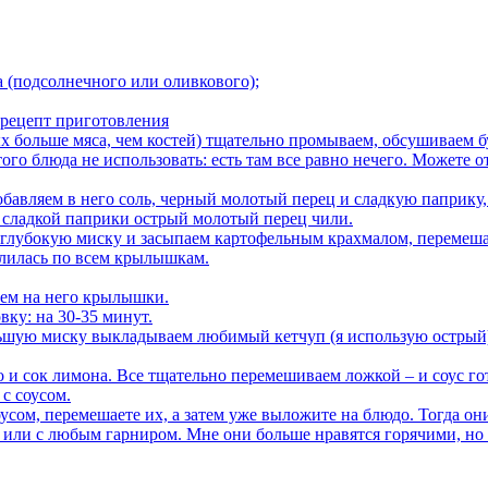
 (подсолнечного или оливкового);
рецепт приготовления
 больше мяса, чем костей) тщательно промываем, обсушиваем б
го блюда не использовать: есть там все равно нечего. Можете о
бавляем в него соль, черный молотый перец и сладкую паприку
о сладкой паприки острый молотый перец чили.
лубокую миску и засыпаем картофельным крахмалом, перемеша
лилась по всем крылышкам.
ем на него крылышки.
вку: на 30-35 минут.
льшую миску выкладываем любимый кетчуп (я использую острый)
 и сок лимона. Все тщательно перемешиваем ложкой – и соус го
с соусом.
усом, перемешаете их, а затем уже выложите на блюдо. Тогда они
или с любым гарниром. Мне они больше нравятся горячими, но