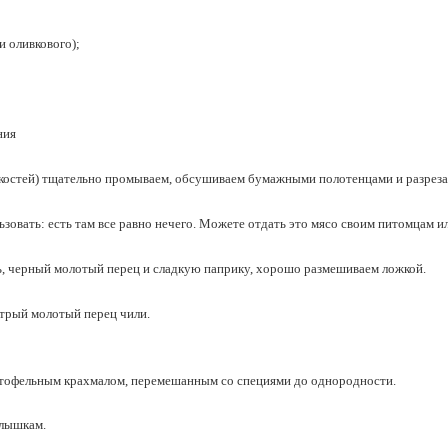
и оливкового);
ния
костей) тщательно промываем, обсушиваем бумажными полотенцами и разрезае
зовать: есть там все равно нечего. Можете отдать это мясо своим питомцам ил
ь, черный молотый перец и сладкую паприку, хорошо размешиваем ложкой.
стрый молотый перец чили.
ртофельным крахмалом, перемешанным со специями до однородности.
ылышкам.