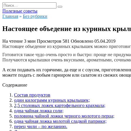
Перейти
Search
к
for:
Полезные советы
содержанию
Главная
»
Без рубрики
Настоящее объедение из куриных крылы
На чтение
3 мин
Просмотров
581
Обновлено
05.04.2019
Настоящее объедение из куриных крылышек можно приготовить 
Готовится такое чудо очень просто и быстро: проще не придум
Получаются крылышки очень вкусными, ароматными, сочным
А если подавать их горячими, да еще и с соусом, приготовленн
можете подать с любым гарниром или салатом из свежих овоще
Содержание
Состав продуктов
один килограмм куриных крылышек;
2,5 столовых ложек картофельного крахмала;
одна чайная ложка соли;
половина чайной ложки черного молотого перца;
одна чайная ложка молотой сладкой паприки;
перец чили – по желанию.