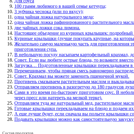
Для соуса
100 грамм любимого в вашей семье кетчупа;
3 зубчика чеснока (или по вкусу);
одна чайная ложка натурального меда;
одна чайная ложка рафинированного растительного масла
две чайных ложки сока лимона.
Настоящее объедение из куриных крылышек: подробный 
Куриные крылышки (лучше покупать крупные, на которых
Желательно самую маленькую часть для приготовления это
приготовления супа.
В небольшую посуду насыпаем картофельный крахмал, до
Совет. Если вы любите острые блюда, то возьмите вмест
Загрузка… Подготовленные крылышки перекладываем в г
Перемешиваем, чтобы пряная смесь равномерно распреде
Совет. Крахмал вы можете заменить пшеничной мукой.
Противень смазываем растительным маслом и выкладыва
Отправляем противень в разогретую до 180 градусов духо
Сами в это время по-быстрому приготовим соус. В небо
через пресс или натереть на мелкой терке).
Отправляем туда же натуральный мед, растительное масло
Готовые крылышки перекладываем на блюдо и подаем их 
А еще лучше будет, если сначала вы польете крылышки со
Подавать крылышки можно как самостоятельную закуску 
Состав продуктов