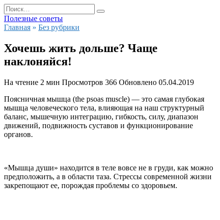
Перейти
Search
к
for:
Полезные советы
содержанию
Главная
»
Без рубрики
Хочешь жить дольше? Чаще
наклоняйся!
На чтение
2 мин
Просмотров
366
Обновлено
05.04.2019
Поясничная мышца
(the psoas muscle) — это самая глубокая
мышца человеческого тела, влияющая на наш структурный
баланс, мышечную интеграцию, гибкость, силу, диапазон
движений, подвижность суставов и функционирование
органов.
«Мышца души» находится в теле вовсе не в груди, как можно
предположить, а в области таза. Стрессы современной жизни
закрепощают ее, порождая проблемы со здоровьем.