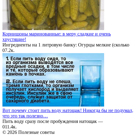
Корнишоны маринованные: в меру сладкие и очень
хрустящие!
Ингредиенты на 1 литровую банку: Огурцы мелкие (сколько
0
7.2к.
Вот почему стоит пить воду натощак! Никогда бы не подумал,
что это так полезно…
Пить воду сразу после пробуждения натощак —
0
11.4к.
© 2026 Полезные советы