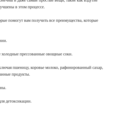
нечны и даже самые простые вещи, такие как вздутие
лучшены в этом процессе.
торые помогут вам получить все преимущества, которые
нии.
е холодные прессованные овощные соки.
ключая пшеницу, коровье молоко, рафинированный сахар,
анные продукты.
ены.
для детоксикации.