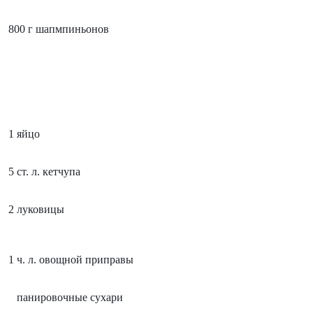
 800 г шапмпиньонов
1 яйцо
5 ст. л. кетчупа
2 луковицы
1 ч. л. овощной приправы
   панировочные сухари