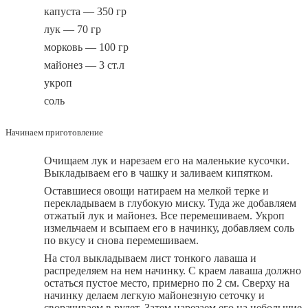
капуста — 350 гр
лук — 70 гр
морковь — 100 гр
майонез — 3 ст.л
укроп
соль
Начинаем приготовление
Очищаем лук и нарезаем его на маленькие кусочки.
Выкладываем его в чашку и заливаем кипятком.
Оставшиеся овощи натираем на мелкой терке и
перекладываем в глубокую миску. Туда же добавляем
отжатый лук и майонез. Все перемешиваем. Укроп
измельчаем и всыпаем его в начинку, добавляем соль
по вкусу и снова перемешиваем.
На стол выкладываем лист тонкого лаваша и
распределяем на нем начинку. С краем лаваша должно
остаться пустое место, примерно по 2 см. Сверху на
начинку делаем легкую майонезную сеточку и
сворачиваем в рулет. Затем нарезаем его на небольшие