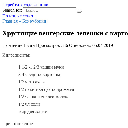
Перейти к содержанию
Search for:
Полезные советы
Главная
»
Без рубрики
Хрустящие венгерские лепешки с кар
На чтение
1 мин
Просмотров
386
Обновлено
05.04.2019
Ингредиенты:
1 1/2 -1 2/3 чашки муки
3-4 средних картошки
1/2 ч.л. сахара
1/2 пакетика сухих дрожжей
1/2 чашки теплого молока
1/2 чл соли
жир для жарки
Приготовление: