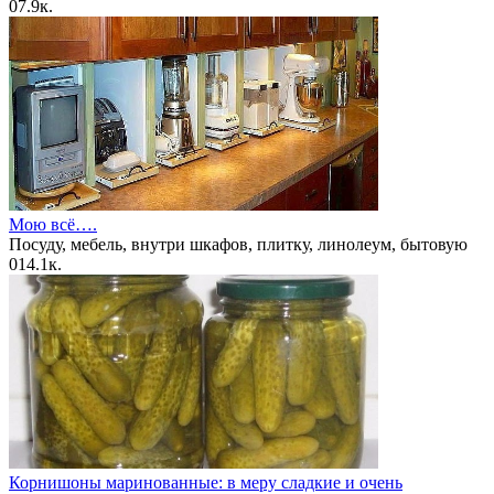
0
7.9к.
Мою всё….
Посуду, мебель, внутри шкафов, плитку, линолеум, бытовую
0
14.1к.
Корнишоны маринованные: в меру сладкие и очень