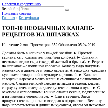
Перейти к содержанию
Search for:
Полезные советы
Главная
»
Без рубрики
ТОП-10 НЕОБЫЧНЫХ КАНАПЕ-
РЕЦЕПТОВ НА ШПАЖКАХ
На чтение
2 мин
Просмотров
352
Обновлено
05.04.2019
Должны быть в копилке у каждой хозяйки ► Простой
вариант: сыр, оливки ветчина (или колбаса). ► Оливки и
несколько видов сыра (твердый желтый и брынза). ► Рецепт
на шпажках – с копченой колбасой. Колбасу надо покупать
маленькую в диаметре и тонко нарезать.
А верхушка украшена
кусочками отваренной в мундире картошкой. ► Канапе с
селедкой/ Нарезаем мелко зелень и смешиваем с сливочным
маслом. Смазываем хлеб смесью из масла и зелени, кладем
сверху кусочек селедки, далее кусочек лимона и лука. ► С
беконом и черносливом/ Тонкие слайсы бекона, поджаренные
и начиненные черносливом. ► Сыр в ветчине. Здесь
продукты очень простые и все дело в оформлении. Ветчину
надо нарезать тонко и длинным кусочком, чтобы он несколько