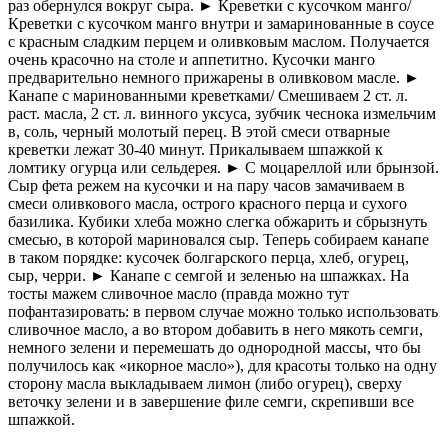
раз обернулся вокруг сыра. ► Креветки с кусочком манго/
Креветки с кусочком манго внутри и замаринованные в соусе
с красным сладким перцем и оливковым маслом. Получается
очень красочно на столе и аппетитно. Кусочки манго
предварительно немного прижарены в оливковом масле. ►
Канапе с маринованными креветками/ Смешиваем 2 ст. л.
раст. масла, 2 ст. л. винного уксуса, зубчик чеснока измельчим
в, соль, черный молотый перец. В этой смеси отварные
креветки лежат 30-40 минут. Прикалываем шпажкой к
ломтику огурца или сельдерея. ► С моцареллой или брынзой.
Сыр фета режем на кусочки и на пару часов замачиваем в
смеси оливкового масла, острого красного перца и сухого
базилика. Кубики хлеба можно слегка обжарить и сбрызнуть
смесью, в которой мариновался сыр. Теперь собираем канапе
в таком порядке: кусочек болгарского перца, хлеб, огурец,
сыр, черри. ► Канапе с семгой и зеленью на шпажках. На
тосты мажем сливочное масло (правда можно тут
пофантазировать: в первом случае можно только использовать
сливочное масло, а во втором добавить в него мякоть семги,
немного зелени и перемешать до однородной массы, что бы
получилось как «икорное масло»), для красоты только на одну
сторону масла выкладываем лимон (либо огурец), сверху
веточку зелени и в завершение филе семги, скрепивши все
шпажкой.