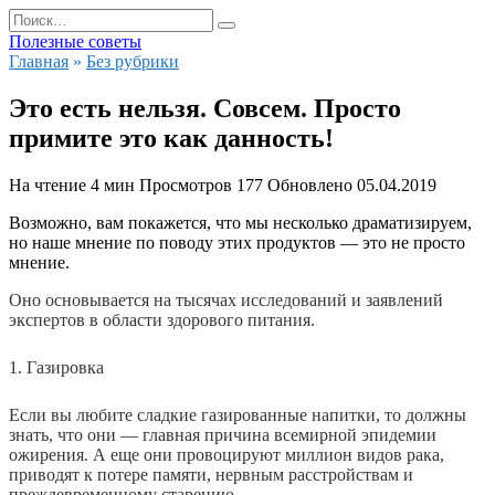
Перейти
Search
к
for:
Полезные советы
содержанию
Главная
»
Без рубрики
Это есть нельзя. Совсем. Просто
примите это как данность!
На чтение
4 мин
Просмотров
177
Обновлено
05.04.2019
Возможно, вам покажется, что мы несколько драматизируем,
но наше мнение по поводу этих продуктов — это не просто
мнение.
Оно основывается на тысячах исследований и заявлений
экспертов в области здорового питания.
1. Газировка
Если вы любите сладкие газированные напитки, то должны
знать, что они — главная причина всемирной эпидемии
ожирения. А еще они провоцируют миллион видов рака,
приводят к потере памяти, нервным расстройствам и
преждевременному старению.