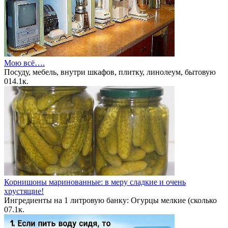
Мою всё….
Посуду, мебель, внутри шкафов, плитку, линолеум, бытовую
0
14.1к.
Корнишоны маринованные: в меру сладкие и очень
хрустящие!
Ингредиенты на 1 литровую банку: Огурцы мелкие (сколько
0
7.1к.