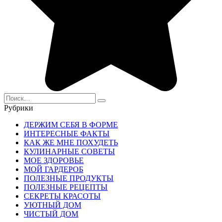
Search
for:
Рубрики
ДЕРЖИМ СЕБЯ В ФОРМЕ
ИНТЕРЕСНЫЕ ФАКТЫ
КАК ЖЕ МНЕ ПОХУДЕТЬ
КУЛИНАРНЫЕ СОВЕТЫ
МОЕ ЗДОРОВЬЕ
МОЙ ГАРДЕРОБ
ПОЛЕЗНЫЕ ПРОДУКТЫ
ПОЛЕЗНЫЕ РЕЦЕПТЫ
СЕКРЕТЫ КРАСОТЫ
УЮТНЫЙ ДОМ
ЧИСТЫЙ ДОМ