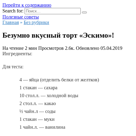
Перейти к содержанию
Search for:
Полезные советы
Главная
»
Без рубрики
Безумно вкусный торт «Эскимо»!
На чтение
2 мин
Просмотров
2.6к.
Обновлено
05.04.2019
Ингредиенты:
Для теста:
4 — яйца
(
отделить белки от желтков)
1 стакан — сахара
10 стол.л. — холодной воды
2 стол.л. — какао
½ чайн.л — соды
1 стакан — муки
1 чайн.л. — ванилина