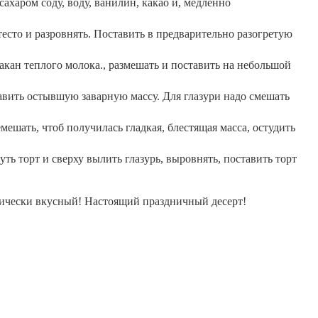
 сахаром соду
,
воду
,
ванилин
,
какао и
,
медленно
тесто и разровнять. Поставить в предварительно разогретую
акан теплого молока., размешать и поставить на небольшой
авить остывшую заварную массу. Для глазури надо смешать
емешать
,
чтоб получилась гладкая
,
блестящая масса
,
остудить
уть торт и сверху вылить глазурь
,
выровнять
,
поставить торт
тически вкусный! Настоящий праздничный десерт!