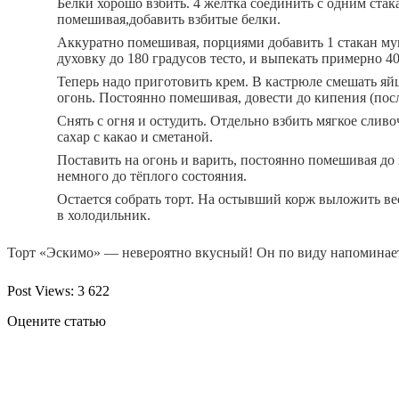
Белки хорошо взбить. 4 желтка соединить с одним стак
помешивая
,
добавить взбитые белки.
Аккуратно помешивая
,
порциями добавить 1 стакан му
духовку до 180 градусов тесто
,
и выпекать примерно 40
Теперь надо приготовить крем. В кастрюле смешать яй
огонь. Постоянно помешивая
,
довести до кипения
(
пос
Снять с огня и остудить. Отдельно взбить мягкое слив
сахар с какао и сметаной.
Поставить на огонь и варить
,
постоянно помешивая до 
немного до тёплого состояния.
Остается собрать торт. На остывший корж выложить ве
в холодильник.
Торт «Эскимо» — невероятно вкусный! Он по виду напоминае
Post Views:
3 622
Оцените статью