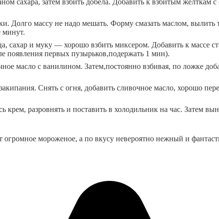
аном сахара
,
затем взбить добела. Добавить к взбитым желткам с
ки. Долго массу не надо мешать. Форму смазать маслом
,
вылить 
 минут.
ца
,
сахар и муку — хорошо взбить миксером. Добавить к массе ст
ле появления первых пузырьков
,
подержать 1 мин).
очное масло с ванилином. Затем
,
постоянно взбивая
,
по ложке доб
закипания. Снять с огня
,
добавить сливочное масло
,
хорошо пер
сь крем
,
разровнять и поставить в холодильник на час. Затем вын
т огромное мороженое
,
а по вкусу невероятно нежный и фантас