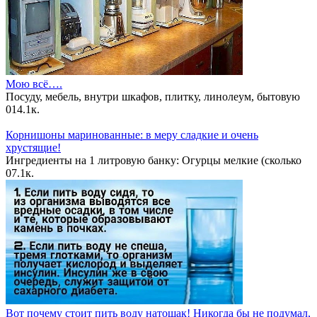
Мою всё….
Посуду, мебель, внутри шкафов, плитку, линолеум, бытовую
0
14.1к.
Корнишоны маринованные: в меру сладкие и очень
хрустящие!
Ингредиенты на 1 литровую банку: Огурцы мелкие (сколько
0
7.1к.
Вот почему стоит пить воду натощак! Никогда бы не подумал,