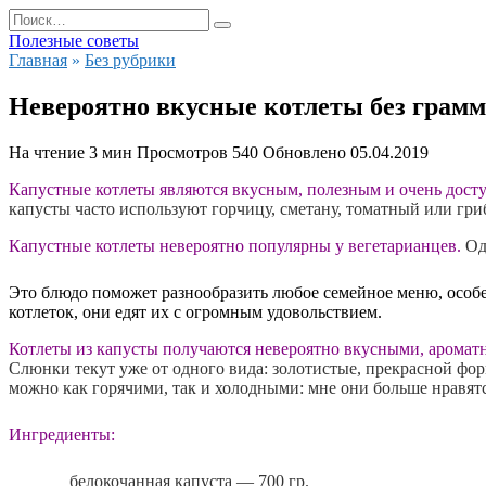
Перейти
Search
к
for:
Полезные советы
содержанию
Главная
»
Без рубрики
Невероятно вкусные котлеты без грамм
На чтение
3 мин
Просмотров
540
Обновлено
05.04.2019
Капустные котлеты являются вкусным, полезным и очень дос
капусты часто используют горчицу, сметану, томатный или гри
Капустные котлеты невероятно популярны у вегетарианцев.
Од
Это блюдо поможет разнообразить любое семейное меню, особен
котлеток, они едят их с огромным удовольствием.
Котлеты из капусты получаются невероятно вкусными, арома
Слюнки текут уже от одного вида: золотистые, прекрасной фор
можно как горячими, так и холодными: мне они больше нравят
Ингредиенты:
белокочанная капуста — 700 гр.