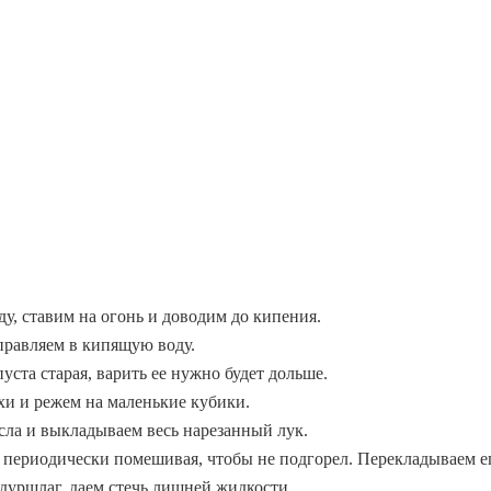
ду, ставим на огонь и доводим до кипения.
правляем в кипящую воду.
уста старая, варить ее нужно будет дольше.
хи и режем на маленькие кубики.
сла и выкладываем весь нарезанный лук.
 периодически помешивая, чтобы не подгорел. Перекладываем ег
дуршлаг, даем стечь лишней жидкости.