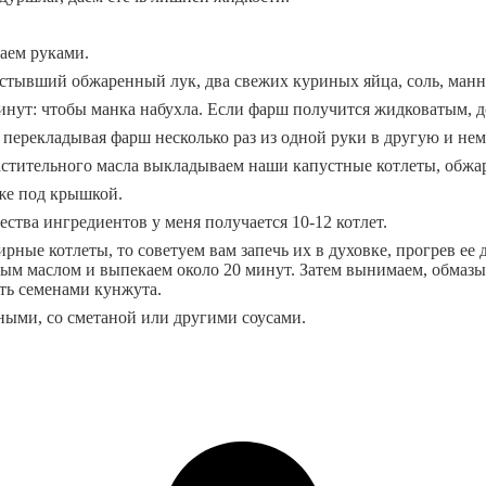
аем руками.
стывший обжаренный лук, два свежих куриных яйца, соль, манную
инут: чтобы манка набухла. Если фарш получится жидковатым, д
, перекладывая фарш несколько раз из одной руки в другую и не
астительного масла выкладываем наши капустные котлеты, обжар
же под крышкой.
ества ингредиентов у меня получается 10-12 котлет.
ирные котлеты, то советуем вам запечь их в духовке, прогрев ее
ным маслом и выпекаем около 20 минут. Затем вынимаем, обмазы
ть семенами кунжута.
ными, со сметаной или другими соусами.