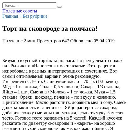
Перейти
Search
к
for:
Полезные советы
содержанию
Главная
»
Без рубрики
Торт на сковороде за полчаса!
На чтение
2 мин
Просмотров
647
Обновлено
05.04.2019
Безумно вкусный тортик за полчаса. По вкусу чем-то похож
на «Рыжик» и «Наполеон» вместе взятые. Этот рецепт я
испробовала в разных интерпретациях и сочетаниях. Вот
самый оптимальный вариант, очень рекомендую.
Ингредиенты:
Тесто: Сливочное масло – 70 гр. (1/3 пачки),
Мёд – 1 ст. ложка, Сода – 0,5 ч. ложки, Сахар – 1/3 стакана,
Яйцо – 1 шт., Сметана / Молоко – 1 ст. ложка, Мука – 1,5
стакана, Орехи, шоколад, печенье – по вкусу и желанию.
Приготовление: Масло растопить, добавить мёд и соду. Смесь
должна закипеть и запениться. Яйцо растереть с сахаром,
добавить ложку сметаны или молока, всыпать муку. Замесить
тесто. Готовое тесто разделить на 5 частей. Каждый кусочек
раскатать по диаметру сковороды и «жарить» на хорошо
разогретой сухой сковороде так же, как жарят блины. Я