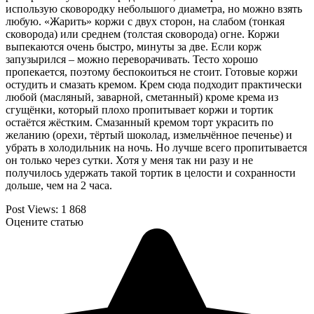
использую сковородку небольшого диаметра, но можно взять
любую. «Жарить» коржи с двух сторон, на слабом (тонкая
сковорода) или среднем (толстая сковорода) огне. Коржи
выпекаются очень быстро, минуты за две. Если корж
запузырился – можно переворачивать. Тесто хорошо
пропекается, поэтому беспокоиться не стоит. Готовые коржи
остудить и смазать кремом. Крем сюда подходит практически
любой (масляный, заварной, сметанный) кроме крема из
сгущёнки, который плохо пропитывает коржи и тортик
остаётся жёстким. Смазанный кремом торт украсить по
желанию (орехи, тёртый шоколад, измельчённое печенье) и
убрать в холодильник на ночь. Но лучше всего пропитывается
он только через сутки. Хотя у меня так ни разу и не
получилось удержать такой тортик в целости и сохранности
дольше, чем на 2 часа.
Post Views:
1 868
Оцените статью