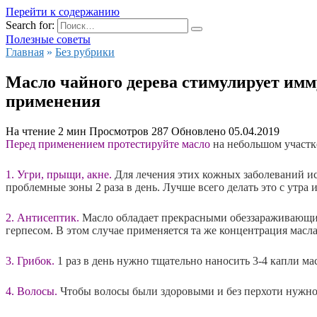
Перейти к содержанию
Search for:
Полезные советы
Главная
»
Без рубрики
Масло чайного дерева стимулирует имму
применения
На чтение
2 мин
Просмотров
287
Обновлено
05.04.2019
Перед применением протестируйте масло
на небольшом участке
1. Угри, прыщи, акне.
Для лечения этих кожных заболеваний ис
проблемные зоны 2 раза в день. Лучше всего делать это с утра и
2. Антисептик.
Масло обладает прекрасными обеззараживающи
герпесом. В этом случае применяется та же концентрация масла 
3. Грибок.
1 раз в день нужно тщательно наносить 3-4 капли ма
4. Волосы.
Чтобы волосы были здоровыми и без перхоти нужно 