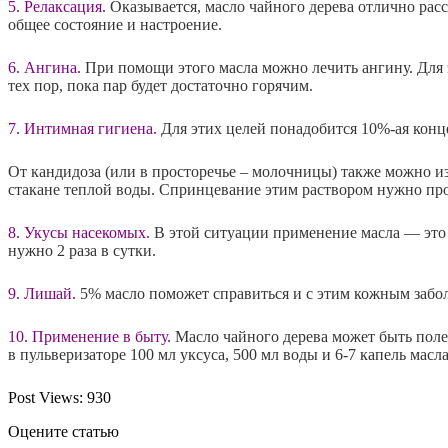
5. Релаксация.
Оказывается, масло чайного дерева отлично расс
общее состояние и настроение.
6. Ангина.
При помощи этого масла можно лечить ангину. Для э
тех пор, пока пар будет достаточно горячим.
7. Интимная гигиена.
Для этих целей понадобится 10%-ая конц
От кандидоза (или в просторечье – молочницы) также можно и
стакане теплой воды. Спринцевание этим раствором нужно про
8. Укусы насекомых.
В этой ситуации применение масла — это 
нужно 2 раза в сутки.
9. Лишай.
5% масло поможет справиться и с этим кожным заболе
10. Применение в быту.
Масло чайного дерева может быть полез
в пульверизаторе 100 мл уксуса, 500 мл воды и 6-7 капель мас
Post Views:
930
Оцените статью