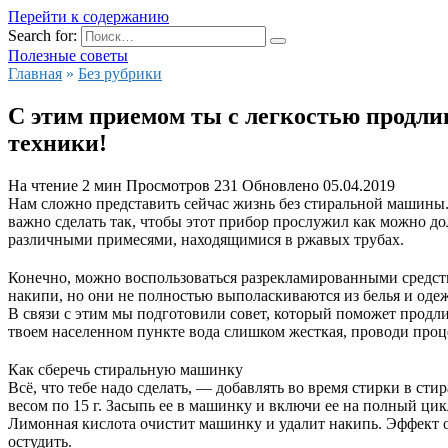
Перейти к содержанию
Search for:
Полезные советы
Главная
»
Без рубрики
С этим приемом ты с легкостью продли
техники!
На чтение
2 мин
Просмотров
231
Обновлено
05.04.2019
Нам сложно представить сейчас жизнь без стиральной машины. 
важно сделать так, чтобы этот прибор прослужил как можно дол
различными примесями, находящимися в ржавых трубах.
Конечно, можно воспользоваться разрекламированными средств
накипи, но они не полностью выполаскиваются из белья и одежд
В связи с этим мы подготовили совет, который поможет продли
твоем населенном пункте вода слишком жесткая, проводи проц
Как сберечь стиральную машинку
Всё, что тебе надо сделать, — добавлять во время стирки в с
весом по 15 г. Засыпь ее в машинку и включи ее на полный ци
Лимонная кислота очистит машинку и удалит накипь. Эффект от т
остудить.