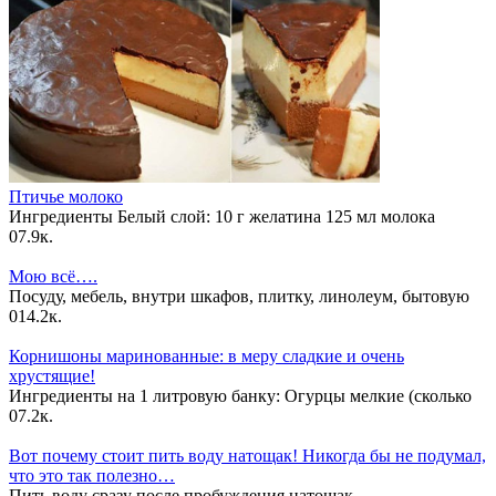
Птичье молоко
Ингредиенты Белый слой: 10 г желатина 125 мл молока
0
7.9к.
Мою всё….
Посуду, мебель, внутри шкафов, плитку, линолеум, бытовую
0
14.2к.
Корнишоны маринованные: в меру сладкие и очень
хрустящие!
Ингредиенты на 1 литровую банку: Огурцы мелкие (сколько
0
7.2к.
Вот почему стоит пить воду натощак! Никогда бы не подумал,
что это так полезно…
Пить воду сразу после пробуждения натощак —