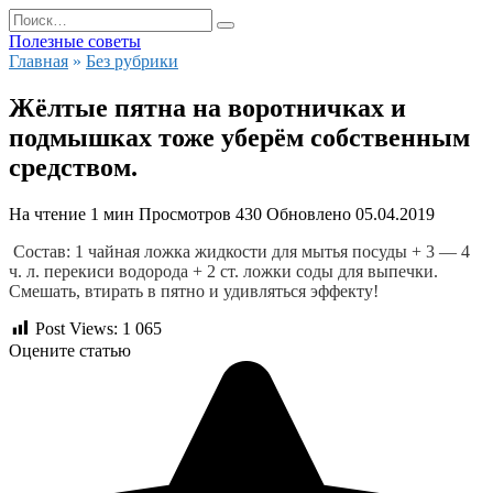
Перейти
Search
к
for:
Полезные советы
содержанию
Главная
»
Без рубрики
Жёлтые пятна на воротничках и
подмышках тоже уберём собственным
средством.
На чтение
1 мин
Просмотров
430
Обновлено
05.04.2019
Состав: 1 чайная ложка жидкости для мытья посуды + 3 — 4 
ч. л. перекиси водорода + 2 ст. ложки соды для выпечки.  
Смешать, втирать в пятно и удивляться эффекту!
Post Views:
1 065
Оцените статью