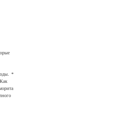
орые 
ды.  * 
Как 
морита 
лного 