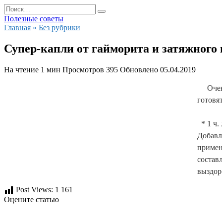
Перейти
Search
к
for:
Полезные советы
содержанию
Главная
»
Без рубрики
Супер-капли от гайморита и затяжного
На чтение
1 мин
Просмотров
395
Обновлено
05.04.2019
Оче
готовя
 * 1 ч
Добавля
примен
составл
выздор
Post Views:
1 161
Оцените статью