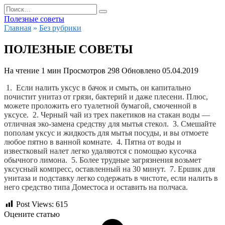
Перейти
Search
к
for:
Полезные советы
содержанию
Главная
»
Без рубрики
ПОЛЕЗНЫЕ СОВЕТЫ
На чтение
1 мин
Просмотров
298
Обновлено
05.04.2019
1.  Если налить уксус в бачок и смыть, он капитально 
почистит унитаз от грязи, бактерий и даже плесени. Плюс, 
можете проложить его туалетной бумагой, смоченной в 
уксусе.  2. Черный чай из трех пакетиков на стакан воды — 
отличная эко-замена средству для мытья 
стекол.  3. Смешайте 
пополам уксус и жидкость для мытья посуды, и вы отмоете 
любое пятно в ванной комнате.  4. Пятна от воды и 
известковый налет легко удаляются с помощью кусочка 
обычного лимона.  5. Более трудные загрязнения возьмет 
уксусный компресс, оставленный на 30 минут.  7. Ершик для 
унитаза и подставку легко содержать в чистоте, если налить в 
него средство типа Доместоса и оставить на полчаса.
Post Views:
615
Оцените статью