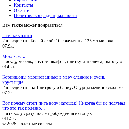
Контакты
О сайте
Политика конфиденциальности
Вам также может понравиться
Птичье молоко
Ингредиенты Белый слой: 10 г желатина 125 мл молока
0
7.9к.
Мою всё….
Посуду, мебель, внутри шкафов, плитку, линолеум, бытовую
0
14.2к.
Корнишоны маринованные: в меру сладкие и очень
хрустящие!
Ингредиенты на 1 литровую банку: Огурцы мелкие (сколько
0
7.2к.
Вот почему стоит пить воду натощак! Никогда бы не подумал,
что это так полезно…
Пить воду сразу после пробуждения натощак —
0
11.5к.
© 2026 Полезные советы