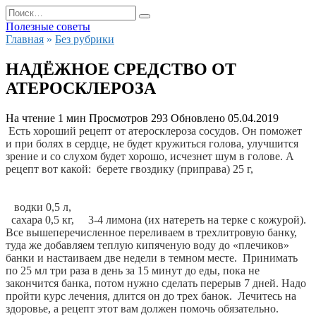
Перейти
Search
к
for:
Полезные советы
содержанию
Главная
»
Без рубрики
НАДЁЖНОЕ СРЕДСТВО ОТ
АТЕРОСКЛЕРОЗА
На чтение
1 мин
Просмотров
293
Обновлено
05.04.2019
Есть хороший рецепт от атеросклероза сосудов. Он поможет 
и при болях в сердце, не будет кружиться голова, улучшится 
зрение и со слухом будет хорошо, исчезнет шум в голове. А 
рецепт вот какой:  берете гвоздику (приправа) 25 г,
   водки 0,5 л,
  сахара 0,5 кг,     3-4 лимона (их натереть на терке с кожурой).  
Все вышеперечисленное переливаем в трехлитровую банку, 
туда же добавляем теплую кипяченую воду до «плечиков» 
банки и настаиваем две недели в темном месте.  Принимать 
по 25 мл три раза в день за 15 минут до еды, пока не 
закончится банка, потом нужно сделать перерыв 7 дней. Надо 
пройти курс лечения, длится он до трех банок.  Лечитесь на 
здоровье, а рецепт этот вам должен помочь обязательно.