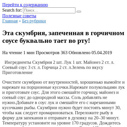
Перейти к содержанию
Search for:
Полезные советы
Главная
»
Без рубрики
Эта скумбрия, запеченная в горчичном
соусе буквально тает во рту!
На чтение
1 мин
Просмотров
363
Обновлено
05.04.2019
 Ингредиенты Скумбрия 2 шт. Лук 1 шт. Майонез 2 ст. л. 
Соевый соус 3 ст. л. Горчица 2 ст. л.Зелень по вкусу 
Приготовление
Очистите скумбрию от внутренностей, хорошенько вымойте и 
нарежьте на порционные кусочки.Нарежьте полукольцами лук 
и приготовьте соус. Для этого смешайте горчицу, майонез и 
соевый соус до однородной массы. Соль добавлять не 
нужно.Добавьте в соус лук и смешайте его с нарезанными 
кусочками рыбы. Скумбрии нужно будет постоять минут 30, 
чтобы как следует промариноваться. Переложите рыбу в 
форму для запекания и отправьте в духовку на 20–30 минут. 
Температуру установите на уровне 170 градусов. Дождитесь 