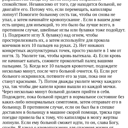
спокойствие. Независимо от того, где находится больной, не
двигайте его. Потому что, если перемещать, капилляры
лопнут! Помогите больному сесть так, чтобы он снова не
упал, а затем начинайте кровопускание . Если в вашем доме
есть шприц для инъекций, то это было бы лучше всего, в
противном случае, швейные иглы или булавки тоже подойдут.
1). Подержите иглу Х булавку) над огнем, чтобы
простерилизовать их, а затем используйте для прокола
кончиков всех 10 пальцев на руках. 2). Нет никаких
конкретных акупунктурных точек, просто уколите в 1 мм от
ногтя. 3). Уколите так, чтобы кровь вытекала. 4). Если кровь
не начинает капать, сожмите проколотый палец вашими
пальцами. 5). Когда все 10 пальцев кровоточат, подождите
несколько минут, после чего больной очнется. 6). Если рот
больного искривился, потяните его за уши, пока они не
станут красными. 7). Потом дважды уколите мочку каждого
уха, так чтобы две капели крови вышли из каждой мочки.
Через несколько минут больной должен прийти в себя.
Подождите, пока больной придет в нормальное состояние без
каких-либо ненормальных симптомов, затем отправьте его в
больницу. В противном случае, если он был бы в спешке
доставлен в больницу в машине скорой помощи, тряска при
поездке привела бы к тому, что капилляры в мозгу жертвы
лопнули. Если ему больной сможет идти, то он, слава Богу,
спасён. Я узнал о кровопускании для спасения жизни от