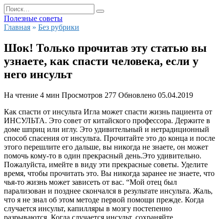
Перейти
Search
к
for:
Полезные советы
содержанию
Главная
»
Без рубрики
Шок! Только прочитав эту статью вы
узнаете, как спасти человека, если у
него инсульт
На чтение
4 мин
Просмотров
277
Обновлено
05.04.2019
Как спасти от инсульта Игла может спасти жизнь пациента от
ИНСУЛЬТА. Это совет от китайского профессора. Держите в
доме шприц или иглу. Это удивительный и нетрадиционный
способ спасения от инсульта. Прочитайте это до конца и после
этого перешлите его дальше, вы никогда не знаете, он может
помочь кому-то в один прекрасный день.
Это удивительно.
Пожалуйста, имейте в виду эти прекрасные советы. Уделите
время, чтобы прочитать это. Вы никогда заранее не знаете, что
чья-то жизнь может зависеть от вас. “Мой отец был
парализован и позднее скончался в результате инсульта. Жаль,
что я не знал об этом методе первой помощи прежде. Когда
случается инсульт, капилляры в мозгу постепенно
разрываются. Когда случается инсульт, сохраняйте