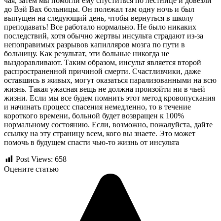
чая, затем мы помогли ему спуститься по лестнице и довезли
до Вэй Вах больницы. Он полежал там одну ночь и был
выпущен на следующий день, чтобы вернуться в школу
преподавать! Все работало нормально. Не было никаких
последствий, хотя обычно жертвы инсульта страдают из-за
непоправимых разрывов капилляров мозга по пути в
больницу. Как результат, эти больные никогда не
выздоравливают. Таким образом, инсульт является второй
распространенной причиной смерти. Счастливчики, даже
оставшись в живых, могут оказаться парализованными на всю
жизнь. Такая ужасная вещь не должна произойти ни в чьей
жизни. Если мы все будем помнить этот метод кровопускания
и начинать процесс спасения немедленно, то в течение
короткого времени, больной будет возвращен к 100%
нормальному состоянию. Если, возможно, пожалуйста, дайте
ссылку на эту страницу всем, кого вы знаете. Это может
помочь в будущем спасти чью-то жизнь от инсульта
Post Views:
658
Оцените статью