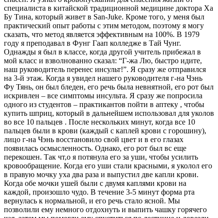
специалиста в китайской традиционной медицине доктора Ха
Бу Тина, который живет в San-Juke. Кроме того, у меня был
практический опыт работы с этим методом, поэтому я могу
сказать, что метод является эффективным на 100%. В 1979
году я преподавал в Фунг Гаап колледже в Тай Чунг.
Однажды я был в классе, когда другой учитель прибежал в
мой класс и взволнованно сказал: “Г-жа Лю, быстро идите,
наш руководитель перенес инсульт!”. Я сразу же отправился
на 3-й этаж. Когда я увидел нашего руководителя г-на Чэнь
Фу Тянь, он был бледен, его речь была невнятной, его рот был
искривлен – все симптомы инсульта. Я сразу же попросила
одного из студентов – практикантов пойти в аптеку , чтобы
купить шприц, который в дальнейшем использовал для уколов
во все 10 пальцев . После нескольких минут, когда все 10
пальцев были в крови (каждый с каплей крови с горошину),
лицо г-на Чэнь восстановило свой цвет и в его глазах
появилась осмысленность. Однако, его рот был вс еще
перекошен. Так чт,о я потянула его за уши, чтобы усилить
кровообращение. Когда его уши стали красными, я уколол его
в правую мочку уха два раза и выпустил две капли крови.
Когда обе мочки ушей были с двумя каплями крови на
каждой, произошло чудо. В течение 3-5 минут форма рта
вернулась к нормальной, и его речь стало ясной. Мы
позволили ему немного отдохнуть и выпить чашку горячего