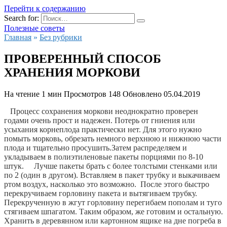
Перейти к содержанию
Search for:
Полезные советы
Главная
»
Без рубрики
ПРОВЕРЕННЫЙ СПОСОБ
ХРАНЕНИЯ МОРКОВИ
На чтение
1 мин
Просмотров
148
Обновлено
05.04.2019
 Процесс сохранения моркови неоднократно проверен 
годами очень прост и надежен. Потерь от гниения или 
усыхания корнеплода практически нет. Для этого нужно 
помыть морковь, обрезать немного верхнюю и нижнюю части 
плода и тщательно просушить.
Затем распределяем и 
укладываем в полиэтиленовые пакеты порциями по 8-10 
штук.     Лучше пакеты брать с более толстыми стенками или 
по 2 (один в другом). Вставляем в пакет трубку и выкачиваем 
ртом воздух, насколько это возможно.  После этого быстро 
перекручиваем горловину пакета и вытягиваем трубку.  
Перекрученную в жгут горловину перегибаем пополам и туго 
стягиваем шпагатом. Таким образом, же готовим и остальную. 
Хранить в деревянном или картонном ящике на дне погреба в 