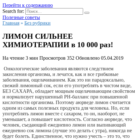
Перейти к содержанию
Search for:
Полезные советы
Главная
»
Без рубрики
ЛИМОН СИЛЬНЕЕ
ХИМИОТЕРАПИИ в 10 000 раз!
На чтение
3 мин
Просмотров
352
Обновлено
05.04.2019
 Онкологические заболевания являются следствием 
закисления организма, и лечатся, как и все грибковые 
заболевания, ощелачиванием. Как это ни парадоксально, 
свежий лимонный сок, если его употреблять в чистом виде, 
БЕЗ САХАРА, обладает мощным ощелачивающим свойством 
и нормализует нарушенный PH-балланс при повышенной 
кислотности организма. 
Поэтому аюрведе лимон считается 
одним из самых полезных продукта для человека. Но, если 
употреблять лимон вместе с сахаром, то он, наоборот, не 
уменьшает, а повышает кислотность. Согласно аюрведе, что 
человек, съедающий ежедневно лимон или выпивающий 
ежедневно сок лимона (лучше это делать с утра), никогда не 
будет болеть. Единственное, что нужно учесть – это то, что 