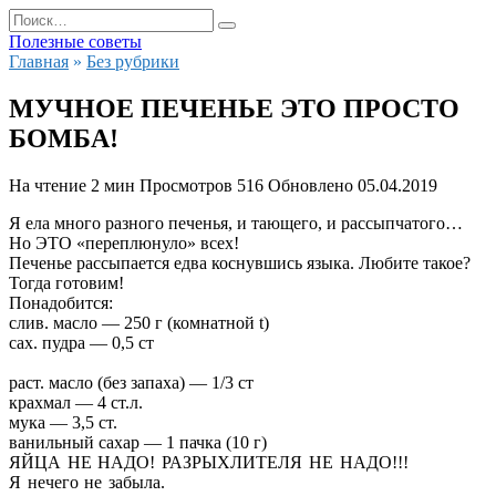
Перейти
Search
к
for:
Полезные советы
содержанию
Главная
»
Без рубрики
МУЧНОЕ ПЕЧЕНЬЕ ЭТО ПРОСТО
БОМБА!
На чтение
2 мин
Просмотров
516
Обновлено
05.04.2019
Я ела много разного печенья, и тающего, и рассыпчатого…
Но ЭТО «переплюнуло» всех!
Печенье рассыпается едва коснувшись языка. Любите такое?
Тогда готовим!
Понадобится:
слив. масло — 250 г (комнатной t)
сах. пудра — 0,5 ст
раст. масло (без запаха) — 1/3 ст
крахмал — 4 ст.л.
мука — 3,5 ст.
ванильный сахар — 1 пачка (10 г)
ЯЙЦА НЕ НАДО! РАЗРЫХЛИТЕЛЯ НЕ НАДО!!!
Я нечего не забыла.