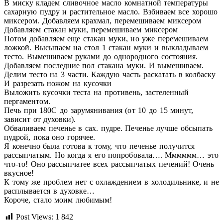
В миску кладем сливочное масло комнатной температуры
сахарную пудру и растительное масло. Взбиваем все хорошо
миксером. Добавляем крахмал, перемешиваем миксером
Добавляем стакан муки, перемешиваем миксером
Потом добавляем еще стакан муки, но уже перемешиваем
ложкой. Высыпаем на стол 1 стакан муки и выкладываем
тесто. Вымешиваем руками до однородного состояния.
Добавляем последние пол стакана муки. И вымешиваем.
Делим тесто на 3 части. Каждую часть раскатать в колбаску
И разрезать ножом на кусочки
Выложить кусочки теста на противень, застеленный
пергаментом.
Печь при 180С до зарумянивания (от 10 до 15 минут,
зависит от духовки).
Обваливаем печенье в сах. пудре. Печенье лучше обсыпать
пудрой, пока оно горячее.
Я конечно была готова к тому, что печенье получится
рассыпчатым. Но когда я его попробовала…. Мммммм… это
что-то! Оно рассыпчатее всех рассыпчатых печений! Очень
вкусное!
К тому же проблем нет с охлаждением в холодильнике, и не
расплывается в духовке…
Короче, стало моим любимым!
Post Views:
1 842