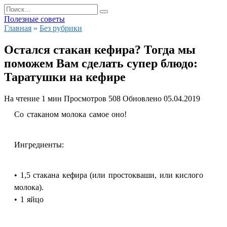
Перейти
Search
к
for:
Полезные советы
содержанию
Главная
»
Без рубрики
Остался стакан кефира? Тогда мы
поможем Вам сделать супер блюдо:
Таратушки на кефире
На чтение
1 мин
Просмотров
508
Обновлено
05.04.2019
Со стаканом молока самое оно!
Ингредиенты:
• 1,5 стакана кефира (или простокваши, или кислого
молока).
• 1 яйцо