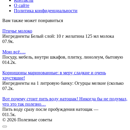
Контакты
О сайте
Политика конфиденциальности
Вам также может понравиться
Птичье молоко
Ингредиенты Белый слой: 10 г желатина 125 мл молока
0
7.9к.
Мою всё….
Посуду, мебель, внутри шкафов, плитку, линолеум, бытовую
0
14.2к.
Корнишоны маринованные: в меру сладкие и очень
хрустящие!
Ингредиенты на 1 литровую банку: Огурцы мелкие (сколько
0
7.2к.
Вот почему стоит пить воду натощак! Никогда бы не подумал,
что это так полезно…
Пить воду сразу после пробуждения натощак —
0
11.5к.
© 2026 Полезные советы