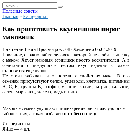
Перейти
Search
к
for:
Полезные советы
содержанию
Главная
»
Без рубрики
Как приготовить вкуснейший пирог
маковник
На чтение
1 мин
Просмотров
308
Обновлено
05.04.2019
Наверное, сложно найти человека, который не любит выпечку
с маком. Хруст маковых зернышек просто восхитителен. А в
сочетании с воздушным тестом вкус изделий с маком
становится еще лучше.
Не стоит забывать и о полезных свойствах мака. В его
семенах присутствуют белки, углеводы, клетчатка, витамины
А, С, Е, группы В, фосфор, магний, калий, натрий, кальций,
селен, марганец, железо, медь и цинк.
Маковые семена улучшают пищеварение, лечат желудочные
заболевания, а также избавляют от бессонницы.
Ингредиенты:
Яйцо — 4 шт.