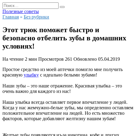
Перейти
Search
к
for:
Полезные советы
содержанию
Главная
»
Без рубрики
Этот трюк поможет быстро и
безопасно отбелить зубы в домашних
условиях!
На чтение
2 мин
Просмотров
261
Обновлено
05.04.2019
Простое средство из моей аптечки помогло мне получить
красивую
улыбку
с идеально белыми зубами!
Наши зубы – это наше отражение. Красивая улыбка – это
очень важно для каждого из нас!
Наша улыбка всегда оставляет первое впечатление у людей.
Когда у нас жемчужно-белые зубы, мы определенно оставляем
положительное впечатление на людей. Но есть множество
факторов, которые добавляют желтизну нашим зубам!
Желтые зубы появляются из-за никотина, кофе и других