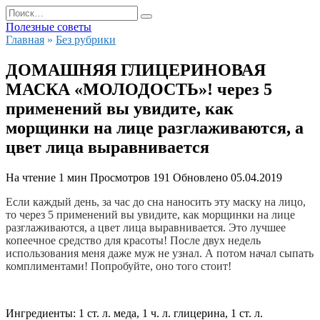
Перейти
Search
к
for:
Полезные советы
содержанию
Главная
»
Без рубрики
ДОМАШНЯЯ ГЛИЦЕРИНОВАЯ
МАСКА «МОЛОДОСТЬ»! через 5
применений вы увидите, как
морщинки на лице разглаживаются, а
цвет лица выравнивается
На чтение
1 мин
Просмотров
191
Обновлено
05.04.2019
Если каждый день, за час до сна наносить эту маску на лицо,
то через 5 применений вы увидите, как морщинки на лице
разглаживаются, а цвет лица выравнивается. Это лучшее
копеечное средство для красоты! После двух недель
использования меня даже муж не узнал. А потом начал сыпать
комплиментами! Попробуйте, оно того стоит!
Ингредиенты: 1 ст. л. меда, 1 ч. л. глицерина, 1 ст. л.