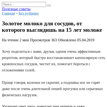
Перейти
Search
к
for:
Полезные советы
содержанию
Главная
»
Без рубрики
Золотое молоко для сосудов, от
которого выглядишь на 15 лет моложе
На чтение
2 мин
Просмотров
363
Обновлено
05.04.2019
Хочу поделиться с вами, друзья, одним очень эффективным
рецептом, который быстро восстанавливает каппилярную сеть
кровеносных сосудов, чистит их, помогает бороться с
отложениями солей.
Проще говоря, коленки не скрипят, а подошвы ног не горят
даже после очень длительной пешей прогулки или серьезных
физических нагрузок.
Улучшает цвет лица, помогает при артрите и даже