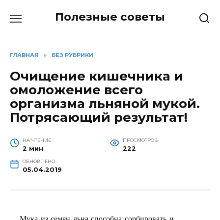
Перейти
Полезные советы
к
содержанию
ГЛАВНАЯ
»
БЕЗ РУБРИКИ
Очищение кишечника и
омоложение всего
организма льняной мукой.
Потрясающий результат!
НА ЧТЕНИЕ
ПРОСМОТРОВ
2 мин
222
ОБНОВЛЕНО
05.04.2019
Мука из семян льна способна сорбировать и