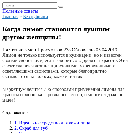
Перейти
Search
к
for:
Полезные советы
содержанию
Главная
»
Без рубрики
Когда лимон становится лучшим
другом женщины!
На чтение
3 мин
Просмотров
278
Обновлено
05.04.2019
Лимон не только используется в кулинарии, но и известен
своими свойствами, если говорить о здоровье и красоте. Этот
фрукт славится дезинфицирующими, укрепляющими и
осветляющими свойствами, которые благоприятно
сказываются на волосах, коже и ногтях.
Маркетиум делится 7-ю способами применения лимона для
красоты и здоровья. Признаюсь честно, о многих я даже не
знала!
Содержание
1. Идеальное средство для кожи лица
2. Скраб для губ