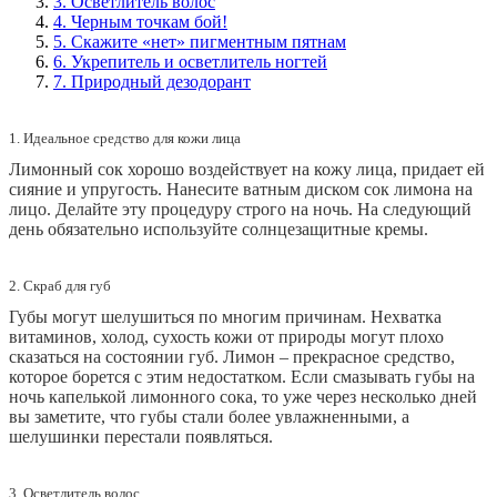
3. Осветлитель волос
4. Черным точкам бой!
5. Скажите «нет» пигментным пятнам
6. Укрепитель и осветлитель ногтей
7. Природный дезодорант
1. Идеальное средство для кожи лица
Лимонный сок хорошо воздействует на кожу лица, придает ей
сияние и упругость. Нанесите ватным диском сок лимона на
лицо. Делайте эту процедуру строго на ночь. На следующий
день обязательно используйте солнцезащитные кремы.
2. Скраб для губ
Губы могут шелушиться по многим причинам. Нехватка
витаминов, холод, сухость кожи от природы могут плохо
сказаться на состоянии губ. Лимон – прекрасное средство,
которое борется с этим недостатком. Если смазывать губы на
ночь капелькой лимонного сока, то уже через несколько дней
вы заметите, что губы стали более увлажненными, а
шелушинки перестали появляться.
3. Осветлитель волос