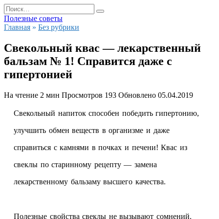
Перейти
Search
к
for:
Полезные советы
содержанию
Главная
»
Без рубрики
Свекольный квас — лекарственный
бальзам № 1! Справится даже с
гипертонией
На чтение
2 мин
Просмотров
193
Обновлено
05.04.2019
Свекольный напиток способен победить гипертонию,
улучшить обмен веществ в организме и даже
справиться с камнями в почках и печени!
Квас из
свеклы
по старинному рецепту — замена
лекарственному бальзаму высшего качества.
Полезные свойства свеклы
не вызывают сомнений.