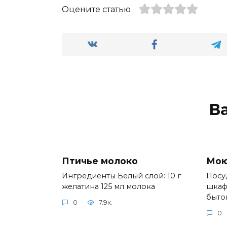
Оцените статью
В
Птичье молоко
Мою
Ингредиенты Белый слой: 10 г
Посу
желатина 125 мл молока
шкаф
быто
0
7.9к.
0