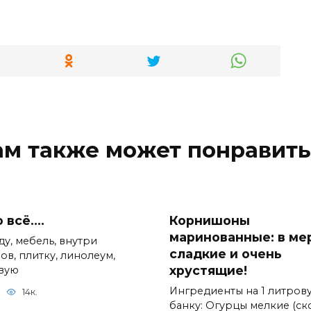
ам также может понравить
 всё….
Корнишоны
маринованные: в ме
ду, мебель, внутри
сладкие и очень
ов, плитку, линолеум,
хрустящие!
вую
Ингредиенты на 1 литров
14к.
банку: Огурцы мелкие (ск