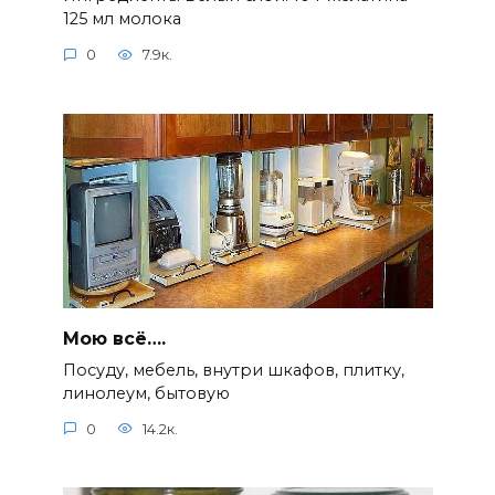
125 мл молока
0
7.9к.
Мою всё….
Посуду, мебель, внутри шкафов, плитку,
линолеум, бытовую
0
14.2к.