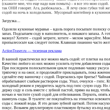
(скажите мне, что еще надо вам помыть) – я все это мою содой
так ОНИ говорят. Ага, разбежалась… Я лечу свои губки той же 
содой на ночь в холодильник.  Мусорный контейнер в кухонно
Загрузка…
Одолели кухонные муравьи – вдоль порога посыпьте полоску сод
запах. Подсыпаем соду в наполнитель, и никакого запаха. А г
мазнул? Хотите – содой затрите, хотите – мелом зарисуйте. М
пропылесосьте как следует потом. Клавиши пианино часто же
ActionTeaser.ru — тизерная реклама
В ванной практически все можно мыть содой: от плитки на по
Качество любого из них можно усилить путем добавления соды.
При последнем полоскательном цикле подливаю чашку уксуса ст
тряпочку и на ожог, и продолжайте прикладывать, пока жжение
сделайте ему ванночку с содой. Порезались при бритье? Чайная
обрабатывают слабым раствором соды. Упал, очнулся – гипс. Кт
холодный режим и умудритесь задуть под гипс сухую соду. Но л
держу соду и соль вместе с зубной пастой, прямо на виду, чтоб
ночью и чистите сухой содой для отбеливания. Перхоть, опять
шампунь соды. В туалете: не покупайтесь на этикетки освежи
соды с ложкой воды. Я это делаю зубной щеткой. Потом насух
покус. Возьмем двухлитровую пластиковую бутылку из-под вод