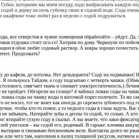
.  Губки, которыми мы моем посуду, надо выбрасывать каждую не
содой и держу на ночь губочку свою в содовой воде. Сода очень
м шкафчике тоже любит раз в неделю с содой подружиться. 
ы, все отверстия в чужие помещения обработайте – уйдут. Да, эт
отовая отдушка стоит ого-го! Хитрим по дому. Чиркнули по поб
оющиеся обои любят содовый раствор. А ковры хорошо почистить 
лтеют. Продолжать?
лу до кафеля, до потолка. Нет дезодоранта? Соду на подмышки!
 Я пользуюсь Тайдом, а соду подсыпаю с четверть чашки. (Обмыл
олового, смягчает ткань и снимает электростатичность.) Лечим
 не пройдет. Обгорели на солнце? 4 чайных ложки соды на чашку
 ложка соды на чашку воды и ваточкой порез полечите. То же са
о не носил, тот не знает как иногда до скрежета зубовного под 
учше, чтобы кто-то помог, а то недолго соды в глаза задуть. В
ы не забывать. Натирайте зубы и десны то содой, то солью. А кт
 же: втирайте сухую соду в скальп. А вы знаете, что лаки-фикс
телей унитазов – вы содой его, родимый. В гараже: клеммы акк
о вытираю и смазываю бензиновым желе. Контакты долго не ржа
ы или чего там, наполним в палец толщиной уксусом, натянем н