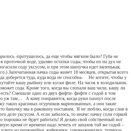
арилось -протушилось, да еще чтобы мягким было? Губа не 
 в проточной воде, удаляю остатки соды, чтобы их на дух не 
огасили соду уксусом, и при этом шипучка идет вяленькая, 
го.) Запечатанная пачка соды живет 18 месяцев, открытая всего 
доберется туда, куда вода не способна.     Не хотите, чтобы у 
утайте вашу рыбину или куски филе. На часок в холодильник. 
может сода. Кроме того, когда вы слопали ваш чили, кашу ли 
ь есть? Смешали одно из двух фифти- фифти с содой в том 
то уж там…   А кому понравится, когда руки пахнут после 
ку таких красивых огурчиков маринованных, а они такие 
то баночку мы в раковину поставим.  Я не люблю, когда слив в 
о дело уксусом. А если забилось, то иначе: пачку соли горкой 
го порошка не будет работать! Я делаю свой собственный вот 
ную время от времени надо лечить от запахов той же содой – 
 плиту из нержавейки, кофеварки, соковыжималки, термосы 