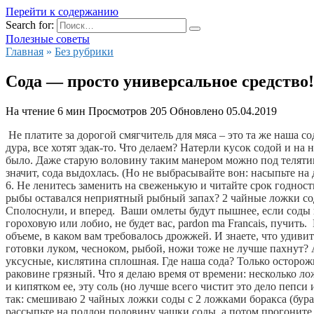
Перейти к содержанию
Search for:
Полезные советы
Главная
»
Без рубрики
Сода — просто универсальное средство!
На чтение
6 мин
Просмотров
205
Обновлено
05.04.2019
Не платите за дорогой смягчитель для мяса – это та же наша 
дура, все хотят эдак-то. Что делаем? Натерли кусок содой и на
было. Даже старую воловину таким манером можно под теляти
значит, сода выдохлась. (Но не выбрасывайте вон: насыпьте на 
6. Не ленитесь заменить на свеженькую и читайте срок годности 
рыбы оставался неприятный рыбный запах? 2 чайные ложки соды
Сполоснули, и вперед.  Ваши омлеты будут пышнее, если соды н
гороховую или лобио, не будет вас, pardon ma Franсais, пучить
объеме, в каком вам требовалось дрожжей. И знаете, что удивит
готовки луком, чесноком, рыбой, ножи тоже не лучше пахнут?
уксусные, кислятина сплошная. Где наша сода? Только осторожн
раковине грязный. Что я делаю время от времени: несколько ло
и кипятком ее, эту соль (но лучше всего чистит это дело пепси
так: смешиваю 2 чайных ложки соды с 2 ложками боракса (бура 
рассыпьте на поддон половину чашки соды, а потом прогоните