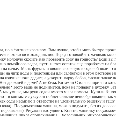
сода, но в фантике красивом. Вам нужно, чтобы мясо быстро прож
 несколько часов в холодильник. Перед готовкой я замачиваю мясо
нку молодую скосить.
Как проверить соду на годность? Если вы п
дно помойного ведра, пусть и этот остаток еще поработает на бла
на пачке.  Мыть фрукты и овощи я советую в содовой воде – сода 
 на литр воды и полотенцем или салфеткой в этом растворе зак
а кончике ножа дадите, а ускорить варку бобов, фасоли также по
.  Нет дрожжей в доме? А не беда. Витамин С или аспирин-то хот
ельно? Тесто ваше не поднимется, пока не попадет в духовку. За
 А мы умные, мы руки содой вместо мыла помоем.  Купили баноч
о – в контакте с уксусом пойдет сильное пенообразование, так ч
жек соды насыпаю в отверстие на уловительную решетку и гашу эт
 и кола).  Посудомоечная машина, можно подумать, без их дорого
порошковая). Результат вас удивит. Кстати, машинку посудомоеч
 машину в цикле ополаскивания.   Холодильник, микроволновку,