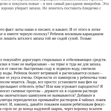
делю и покупать новые – в них самый рассадник микробов. Это 
 хорошо убирает запахи. Не ленитесь поставить блюдечко с 
о факт: коты наши и писают, и какают. И от этого в лотке
елке и имеете черную полоску? Ребенок восковым карандашом
и лишить затхлого запаха той же содой сухой. Только
 Не покупайте дорогущих стиральных и отбеливающих средств.
ки я тоже не выбрасываю – на терке и туда же для запаха.
ся от ожогов: быстренько соду в ледяную воду, смочили
 воды. Ребенок болеет ветрянкой и расчесывается сильно –
мое от укуса пчелы. Опрелости от памперсов у ребеночка тоже
гипсом чешется. Люди, все просто: установите ваш фен на
ас прельщают отбелить зубы? Или вам угрожает пародонтоз? Я
о носит съемные протезы – держите их в содовом растворе
аторы окончательно шампунем не вымываются? Добавьте в
умулятора периодически промывайте раствором 4 чайных ложек
веют. И, наконец, давайте покажем нашим ребятишкам фокус-
а горло не до конца надувной шарик, через воронку всыпем