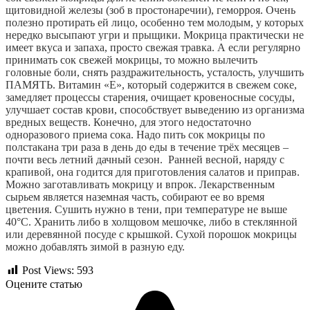
щитовидной железы (зоб в простонаречии), геморроя. Очень 
полезно протирать ей лицо, особенно тем молодым, у которых 
нередко высыпают угри и прыщики. Мокрица практически не 
имеет вкуса и запаха, просто свежая травка. А если регулярно 
принимать сок свежей мокрицы, то можно вылечить 
головные боли, снять раздражительность, усталость, улучшить 
ПАМЯТЬ. Витамин «Е», который содержится в свежем соке, 
замедляет процессы старения, очищает кровеносные сосуды, 
улучшает состав крови, способствует выведению из организма 
вредных веществ. Конечно, для этого недостаточно 
одноразового приема сока. Надо пить сок мокрицы по 
полстакана три раза в день до еды в течение трёх месяцев – 
почти весь летний дачный сезон.  Ранней весной, наряду с 
крапивой, она годится для приготовления салатов и приправ.  
Можно заготавливать мокрицу и впрок. Лекарственным 
сырьем является наземная часть, собирают ее во время 
цветения. Сушить нужно в тени, при температуре не выше 
40°С. Хранить либо в холщовом мешочке, либо в стеклянной 
или деревянной посуде с крышкой. Сухой порошок мокрицы 
можно добавлять зимой в разную еду.
Post Views:
593
Оцените статью