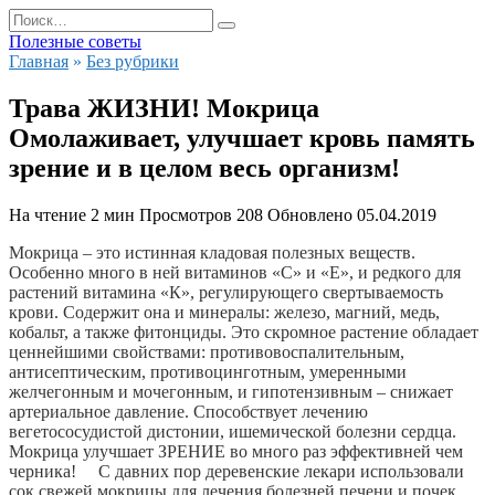
Перейти
Search
к
for:
Полезные советы
содержанию
Главная
»
Без рубрики
Трава ЖИЗНИ! Мокрица
Омолаживает, улучшает кровь память
зрение и в целом весь организм!
На чтение
2 мин
Просмотров
208
Обновлено
05.04.2019
Мокрица – это истинная кладовая полезных веществ. 
Особенно много в ней витаминов «С» и «Е», и редкого для 
растений витамина «К», регулирующего свертываемость 
крови. Содержит она и минералы: железо, магний, медь, 
кобальт, а также фитонциды. Это скромное растение обладает 
ценнейшими свойствами: противовоспалительным, 
антисептическим, противоцинготным, умеренными 
желчегонным и мочегонным, и гипотензивным – снижает 
артериальное давление. 
Способствует лечению 
вегетососудистой дистонии, ишемической болезни сердца. 
Мокрица улучшает ЗРЕНИЕ во много раз эффективней чем 
черника!     С давних пор деревенские лекари использовали 
сок свежей мокрицы для лечения болезней печени и почек, 