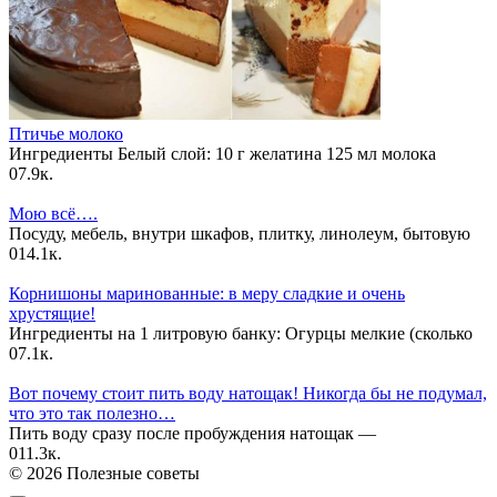
Птичье молоко
Ингредиенты Белый слой: 10 г желатина 125 мл молока
0
7.9к.
Мою всё….
Посуду, мебель, внутри шкафов, плитку, линолеум, бытовую
0
14.1к.
Корнишоны маринованные: в меру сладкие и очень
хрустящие!
Ингредиенты на 1 литровую банку: Огурцы мелкие (сколько
0
7.1к.
Вот почему стоит пить воду натощак! Никогда бы не подумал,
что это так полезно…
Пить воду сразу после пробуждения натощак —
0
11.3к.
© 2026 Полезные советы