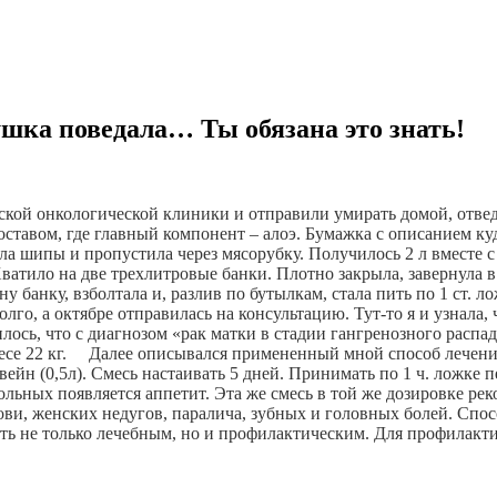
ушка поведала… Ты обязана это знать!
ой онкологической клиники и отправили умирать домой, отведя,
оставом, где главный компонент – алоэ. 
Бумажка с описанием куда
ла шипы и пропустила через мясорубку. Получилось 2 л вместе с 
ватило на две трехлитровые банки. Плотно закрыла, завернула в
у банку, взболтала и, разлив по бутылкам, стала пить по 1 ст. лож
лго, а октябре отправилась на консультацию. Тут-то я и узнала,
ось, что с диагнозом «рак матки в стадии гангренозного распад
се 22 кг.     Далее описывался примененный мной способ лечения
йн (0,5л). Смесь настаивать 5 дней. Принимать по 1 ч. ложке пе
ольных появляется аппетит. Эта же смесь в той же дозировке реко
ви, женских недугов, паралича, зубных и головных болей. Спос
не только лечебным, но и профилактическим. Для профилактики до