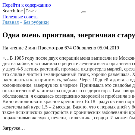
Перейти к содержанию
Search for:
Полезные советы
Главная
»
Без рубрики
Одна очень приятная, энергичная стар
На чтение
2 мин
Просмотров
674
Обновлено
05.04.2019
«…В 1985 году после двух операций меня выписали из Московск
дня на койке, я вспомнила о рецепте лечения всего организма с
у двух 4-5 летних растений, промыла их,протерла марлей, среза
это слила в чистый эмалированный тазик, хорошо размешала. Х
настаивать и как принимать, забыла. Через 10 дней я достала одн
холодильнике, завернув их в черное. Принимала это снадобье до
онкологической клиники за подписью ее директора. Там говорил
обследовали, я оказалась совершенно здоровой и прибавила в ве
Вино использовать красное крепостью 16-18 градусов или портве
желательный курс 1,5 – 2 месяца. Важно, что с первых дней у б
также психических расстройств и хронических заболеваний кро
поражениями желудка, печени, кишечника, сердца. И может быть 
Загрузка…