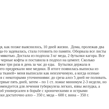
 как позже выяснилось, 10 дней жизни.  Дома, пролежав два 
-то задевалась, стала готовить по памяти. Оборвала все листы 
мякотью. Достала из подпола 3 кг меда, 2 бутылки кагора. Все 
 черные кофты и поставила в подпол на цемент. Сколько 
ке три раза в день за час до еды.   Бутылки держала в 
 что предрекали мне медики. В итоге появилась выписка из 
а тканей» меня выписали как неизлечимую, а когда осенью 
 с некоторыми уточнениями: до среза алоэ 5 дней не поливать. 
рвые пять дней, затем – по 1 ст. ложке минимум 2-3 недели, но 
мендуется для лечения туберкулеза легких, язвы желудка, а 
об универсален в борьбе с хроническими и острыми 
статочно алоэ – 350 г, меда – 600 г, вина – 350 г.  