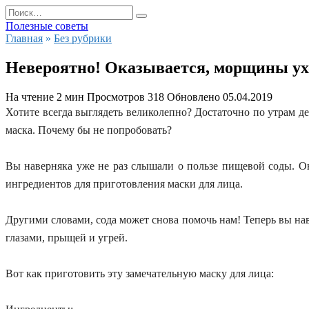
Перейти
Search
к
for:
Полезные советы
содержанию
Главная
»
Без рубрики
Невероятно! Оказывается, морщины ухо
На чтение
2 мин
Просмотров
318
Обновлено
05.04.2019
Хотите всегда выглядеть великолепно? Достаточно по утрам дел
маска. Почему бы не попробовать?
Вы наверняка уже не раз слышали о пользе пищевой соды. О
ингредиентов для приготовления маски для лица.
Другими словами, сода может снова помочь нам! Теперь вы навс
глазами, прыщей и угрей.
Вот как приготовить эту замечательную маску для лица: