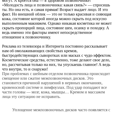
могут. А кроется она — в здоровом позвоночнике!
«Молодость лица и позвоночника: какая связь?» — спросишь
ты. Но она есть, и самая прямая! Возраст выдает лицо. И это
факт. Но внешний облик — это не только красивая и сияющая
кожа, состояние которой иногда можно скрыть под искусно
выполненным макияжем. Однако никакая косметика не может
скрыть пропорций лица, состояние шеи, осанку и походку. А
ведь именно эти факторы имеют непосредственное
отношение к позвоночнику.
Реклама из телевизора и Интернета постоянно рассказывает
нам об омолаживающих свойствах кремов,
быстродействующих сыворотках или масках с чудо-эффектом.
Косметические средства, естественно, тоже делают свое дело,
но, рассчитывая только на них, ты упускаешь главное! А ведь
что внутри, то и снаружи!
При проблемах с
шейным отделом позвоночника
происходит
смещение или сжатие межпозвоночных дисков. Это
становится причиной нарушений в нервных окончаниях,
кровеносной системе и лимфоузлах. Под удар попадают все
части головы — мозг, кожа, мышцы… Кремом и массажем
лица эту ситуацию не исправить.
Уплощение межпозвоночных дисков часто появляется с