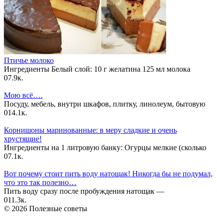
Птичье молоко
Ингредиенты Белый слой: 10 г желатина 125 мл молока
0
7.9к.
Мою всё….
Посуду, мебель, внутри шкафов, плитку, линолеум, бытовую
0
14.1к.
Корнишоны маринованные: в меру сладкие и очень
хрустящие!
Ингредиенты на 1 литровую банку: Огурцы мелкие (сколько
0
7.1к.
Вот почему стоит пить воду натощак! Никогда бы не подумал,
что это так полезно…
Пить воду сразу после пробуждения натощак —
0
11.3к.
© 2026 Полезные советы