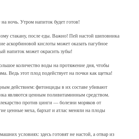
 на ночь. Утром напиток будет готов!
ному стакану, после еды. Важно! Пей настой шиповника
ание аскорбиновой кислоты может оказать пагубное
ный напиток может окрасить зубы!
льшое количество воды на протяжение дня, чтобы
ма. Ведь этот плод подействует на почки как щетка!
ным действием: фитонциды в их составе убивают
ника являются ценным
поливитаминным средством
.
 лекарство против цинги — болезни моряков от
ие ценные меха, бархат и атлас меняли на плоды
домашних условиях
: здесь готовят не настой, а отвар из