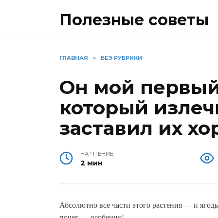
Перейти
Полезные советы
к
содержанию
ГЛАВНАЯ
»
БЕЗ РУБРИКИ
Он мой первый
который излеч
заставил их хо
НА ЧТЕНИЕ
2 мин
Абсолютно все части этого растения — и ягоды,
почек — особенно!