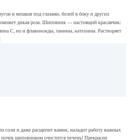
угов и мешков под глазами, болей в боку и других
оможет дикая роза. Шиповник — настоящий красавчик:
мина С, но и флавоноиды, танины, катехины. Растворяет
!
ти соли и даже расщепит камни, наладит работу важных
и почек шиповником очистится печень! Прекрасен